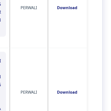
G
PERWALI
Download
R
N
I
N
G
PERWALI
Download
A