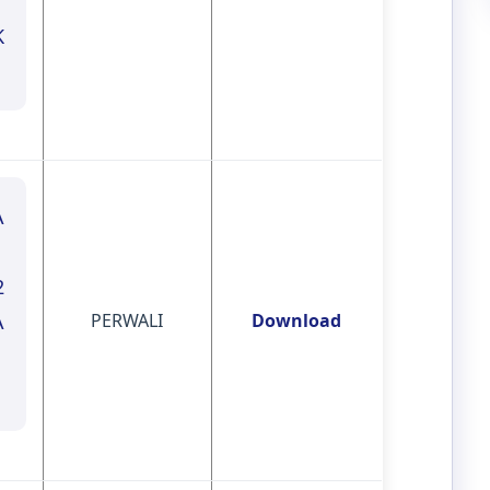
K
A
2
A
PERWALI
Download