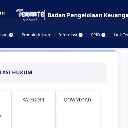
Badan Pengelolaan Keuanga
anan
Produk Hukum
Informasi
PPID
Link Te
LASI HUKUM
KATEGORI
DOWNLOAD
A