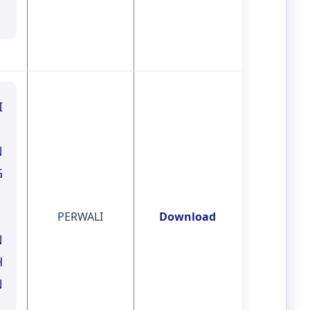
I
N
G
PERWALI
Download
N
H
N