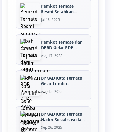
Pemkot Ternate
Resmi Serahkan
Hibah Lahan kepada
Jul 18, 2025
K...
Pemkot Ternate dan
DPRD Gelar RDP
Pembahasan KUA-P...
Aug 17, 2025
BPKAD Kota Ternate
Gelar Lomba
Meriahkan HUT ke-
Aug 15, 2025
80...
BPKAD Kota Ternate
Hadiri Sosialisasi dan
Asistens...
Sep 26, 2025