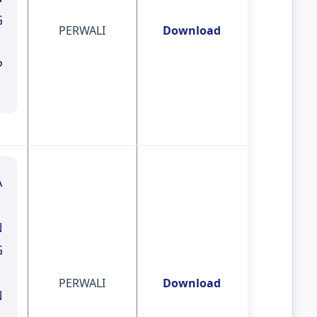
G
PERWALI
Download
P
A
N
G
PERWALI
Download
N