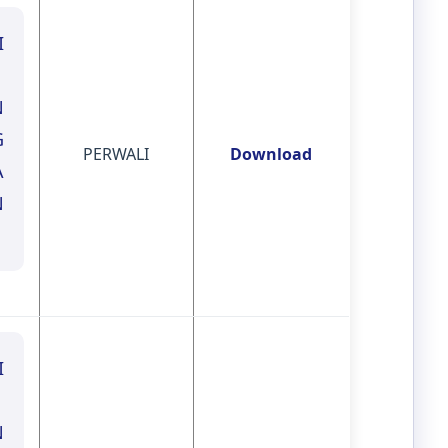
I
N
G
PERWALI
Download
A
N
I
N