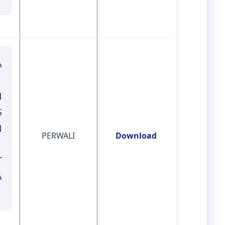
A
N
S
N
PERWALI
Download
T
A