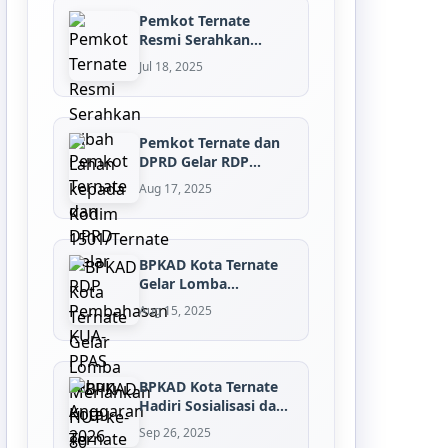
Pemkot Ternate
Resmi Serahkan
Hibah Lahan kepada
Jul 18, 2025
K...
Pemkot Ternate dan
DPRD Gelar RDP
Pembahasan KUA-P...
Aug 17, 2025
BPKAD Kota Ternate
Gelar Lomba
Meriahkan HUT ke-
Aug 15, 2025
80...
BPKAD Kota Ternate
Hadiri Sosialisasi dan
Asistens...
Sep 26, 2025