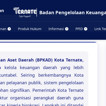
Badan Pengelolaan Keuanga
anan
Produk Hukum
Informasi
PPID
Link Te
an Aset Daerah (BPKAD) Kota Ternate,
ta kelola keuangan daerah yang lebih
akuntabel. Seiring berkembangnya Kota
an pelayanan publik, sistem pengelolaan
an signifikan. Pemerintah Kota Ternate
ktur organisasi perangkat daerah guna
as kinerja birokrasi. Langkah ini ditandai