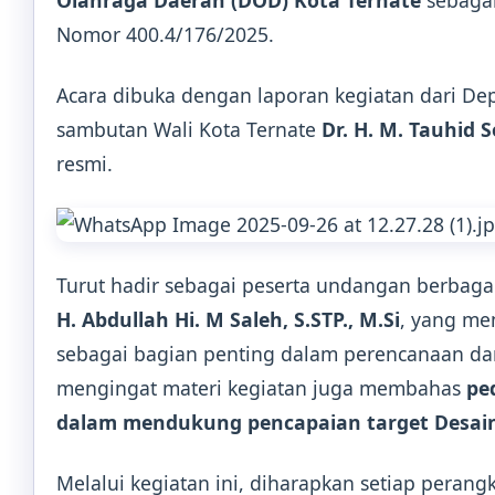
Olahraga Daerah (DOD) Kota Ternate
sebagai
Nomor 400.4/176/2025.
Acara dibuka dengan laporan kegiatan dari De
sambutan Wali Kota Ternate
Dr. H. M. Tauhid 
resmi.
Turut hadir sebagai peserta undangan berbaga
H. Abdullah Hi. M Saleh, S.STP., M.Si
, yang m
sebagai bagian penting dalam perencanaan da
mengingat materi kegiatan juga membahas
pe
dalam mendukung pencapaian target Desain
Melalui kegiatan ini, diharapkan setiap peran