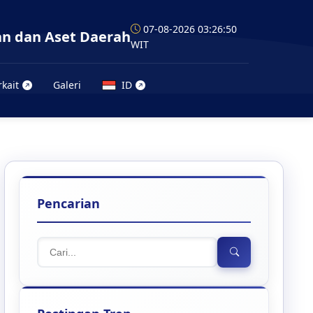
07-08-2026 03:26:51
n dan Aset Daerah
WIT
rkait
Galeri
ID
Pencarian